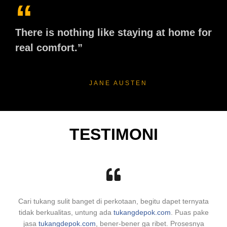
“
There is nothing like staying at home for
real comfort.”
JANE AUSTEN
TESTIMONI
Cari tukang sulit banget di perkotaan, begitu dapet ternyata
tidak berkualitas, untung ada
tukangdepok.com
. Puas pake
jasa
tukangdepok.com
, bener-bener ga ribet. Prosesnya