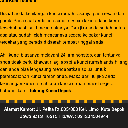
Ahli Kunci Rumah
Disaat anda kehilangan kunci rumah rasanya pasti resah dan
panik. Pada saat anda berusaha mencari keberadaan kunci
tersebut pasti sulit menemukanya. Dan jika anda sudah putus
asa atau sudah lelah mencarinya segera ke pakar kunci
terdekat yang berada didaerah tempat tinggal anda.
Ahli kunci biasanya melayani 24 jam nonstop, dan tentunya
anda tidak perlu khawatir lagi apabila kunci rumah anda hilang
dan anda bisa lengasung mendapatkan solusi untuk
permasalahan kunci rumah anda. Maka dari itu jika anda
kehilangan kunci rumah atau kunci urmah macet segera
hubungi kami
Tukang Kunci Depok
Alamat Kantor: Jl. Pelita Rt.005/003 Kel. Limo, Kota Depok
Jawa Barat 16515 Tlp/WA : 081234504944