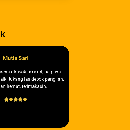
ok
Mutia Sari
rena dirusak pencuri, paginya
aiki tukang las depok pangilan,
dan hemat, terimakasih.




