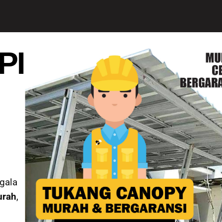
PI
gala
urah
,