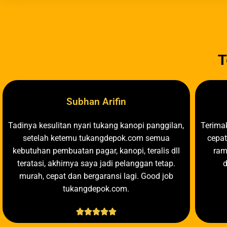
T
Subhan Arifin
Tadinya kesulitan nyari tukang kanopi panggilan,
Terimak
setelah ketemu tukangdepok.com semua
cepat
kebutuhan pembuatan pagar, kanopi, teralis dll
ram
teratasi, akhirnya saya jadi pelanggan tetap.
murah, cepat dan bergaransi lagi. Good job
tukangdepok.com.




