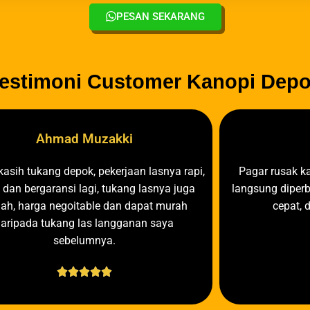
PESAN SEKARANG
estimoni Customer Kanopi Dep
Ahmad Muzakki
asih tukang depok, pekerjaan lasnya rapi,
Pagar rusak ka
 dan bergaransi lagi, tukang lasnya juga
langsung diperb
ah, harga negoitable dan dapat murah
cepat, 
daripada tukang las langganan saya
sebelumnya.




