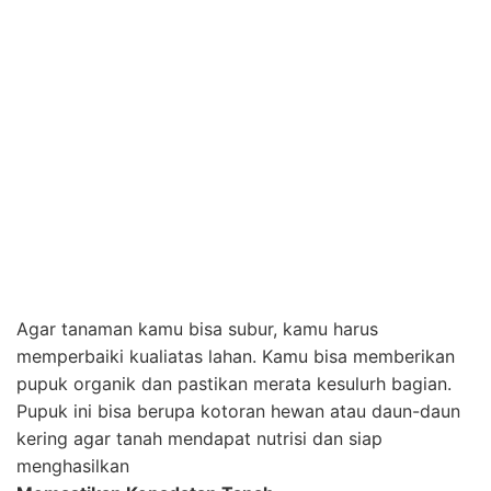
Kurangi keadatan tanah, kamu perlu mengeluarkan
tenaga untuk mecangkul agar tanah dapat menyerap
oksigen dan air dengan mudah sampai ke akar-
akarnya.
Agar pupuk organik mudah tercampur dengan baik,
gunakan sekop kecil untuk mengurangi kepadatan
tanah dan aduk hingga ketinggian 20-50 cm.
Pilih Jenis Tanaman