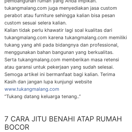
www.tukangmalang.com
“Tukang datang keluarga tenang..”
7 CARA JITU BENAHI ATAP RUMAH
BOCOR
TIPS
·
AUGUST 20, 2019
Atap rumah berfungsi untuk melindungi bagian dalam
rumah, melindungi dari terik matahari, hujan dan
kotoran. Jika musim hujan datang pasti banyak yang
was-was jika atap rumahnya bocor. Nah jika atap
rumah kalian bocor tentunya masalah yang penting
bukan?. Karena dapat mengganggu kenyaman kalian
dalam rumah karena akan ada banyak ember
disekitarmu, serta dapat menyebabkan kerusakan
pada furniture, seperti lemari, kursi atau perabot
lainnya yang berbahan dasar kayu.