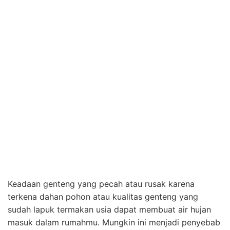
Talang air yang kotor dapat membuat atap rumah
kalian menjadi bocor karena air hujan yang mengalir
menjadi tersumbat dengan adanya sampah daun-daun
atau ranting pohon. Nah bila hal tersebut terjadi, tentu
talang air tidak dapat mengalirkan dan menampung air