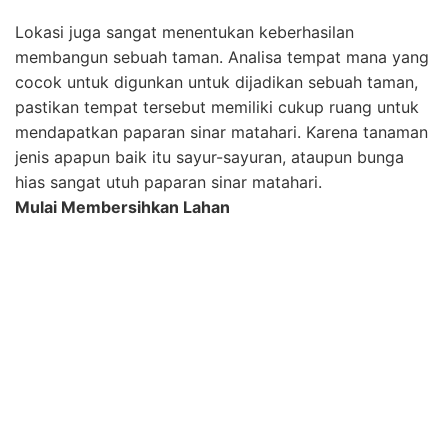
sesuai dengan pilihanmu, dan yang pasti sudah
menentukan jenis tanaman apa yang ingin kamu
tanam, selanjutnya adalah eksekusi. Lokasi yang sudah
kamu tentukan mulailah membersihkannya, bersihkan
area tersebut dari sampah-sampah plastik dan ilalang
atau rumput-rumput liar jika ada. Kemudian sekop
tanah tersebut atau lapisi koran bekas dengan
tumpukan kompos diatasnya. Gunakan beberapa
koran bekas pupuk secukupnya, yang dimana pupuk
tersebut akan terdekomposisi dalam waktu 3-4 bulan,
sekaligus menutupi lahan yang sudah bersih dalam
cara membuat taman sendiri ini.
Memperbaiki Kualitas Lahan