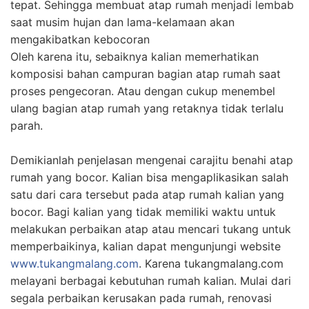
custom sesuai selera kalian.
Kalian tidak perlu khawatir lagi soal kualitas dari
tukangmalang.com karena tukangmalang.com memiliki
tukang yang ahli pada bidangnya dan professional,
menggunakan bahan bangunan yang berkualitas. Serta
tukangmalang.com memberikan masa retensi atau
garansi untuk pekerjaan yang sudah selesai.
Semoga artikel ini bermanfaat bagi kalian. Terima
Kasih dan jangan lupa kunjungi website
www.tukangmalang.com
“tukang datang keluarga tenang..”
8 TIPS REALISASIKAN TAMAN
IMPIAN DI RUMAH
TIPS
·
AUGUST 14, 2019
Rumah tanpa taman akan terlihat gersang, dan sedikit