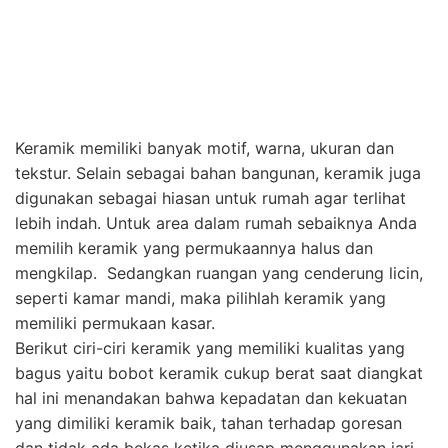
seperti kamar mandi, maka pilihlah keramik yang
memiliki permukaan kasar.
Berikut ciri-ciri keramik yang memiliki kualitas yang
bagus yaitu bobot keramik cukup berat saat diangkat
hal ini menandakan bahwa kepadatan dan kekuatan
yang dimiliki keramik baik, tahan terhadap goresan
dan tidak ada bekas ketika diusap menggunakan jari,
serta memiliki ukuran yang presisi. Karena ukuran
keramik yang presisi memengaruhi proses
pemasangan sehingga lebih cepat dan nampak rapi.
Demikianlah penjelasan mengenai tips memilih bahan
bangunan agar rumahmu kokoh dan berkualitas.
Pemilihan bahan bangunan memang membutuhkan
kecermatan dan waktu yang lama, tapi hal tersebut
akan membuat Anda puas dengan hasilnya.
Bagi Anda yang masih ragu tentang kualitas bahan
bangunan yang dijual dipasaran serta masih bingung
tukang yang cocok untuk pembuatan rumah Anda.