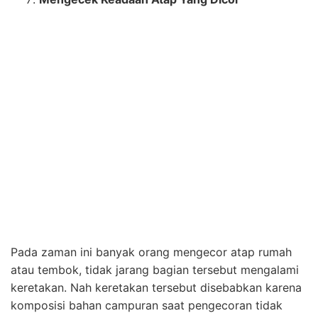
proses pengecoran. Atau dengan cukup menembel
ulang bagian atap rumah yang retaknya tidak terlalu
parah.
Demikianlah penjelasan mengenai carajitu benahi atap
rumah yang bocor. Kalian bisa mengaplikasikan salah
satu dari cara tersebut pada atap rumah kalian yang
bocor. Bagi kalian yang tidak memiliki waktu untuk
melakukan perbaikan atap atau mencari tukang untuk
memperbaikinya, kalian dapat mengunjungi website
www.tukangmalang.com
. Karena tukangmalang.com
melayani berbagai kebutuhan rumah kalian. Mulai dari
segala perbaikan kerusakan pada rumah, renovasi
rumah atau bangunan, alat dan kebutuhan perabotan
atau furniture yang kalian butuhkan sampai
pembangunan rumah yang kalian impikan.
tukangmalang.com juga menyediakan jasa custom
perabot atau furniture sehingga kalian bisa pesan