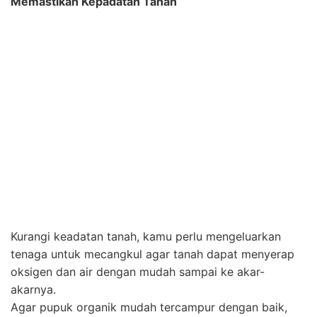
Pastikan ketika kalian memilih jenis tanaman yaitu
tanaman yang sesuai dengan iklim dan kondisi cuaca
dilingkungan. Untuk menghindari resiko kegagalan
lakukan riset kecil-kecilan untuk mencari informasi
tentang tanman yang sesuai dengan lingkunganmu.
Keberhasilan dalam membuat taman juga didukung
dengan jenis tanaman yang dipilih