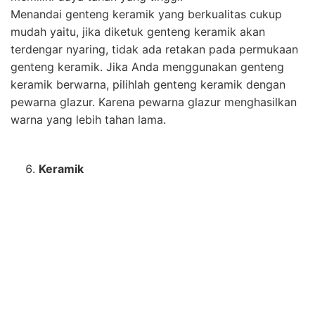
Menandai genteng keramik yang berkualitas cukup
mudah yaitu, jika diketuk genteng keramik akan
terdengar nyaring, tidak ada retakan pada permukaan
genteng keramik. Jika Anda menggunakan genteng
keramik berwarna, pilihlah genteng keramik dengan
pewarna glazur. Karena pewarna glazur menghasilkan
warna yang lebih tahan lama.
Keramik
Keramik memiliki banyak motif, warna, ukuran dan
tekstur. Selain sebagai bahan bangunan, keramik juga
digunakan sebagai hiasan untuk rumah agar terlihat
lebih indah. Untuk area dalam rumah sebaiknya Anda
memilih keramik yang permukaannya halus dan
mengkilap. Sedangkan ruangan yang cenderung licin,