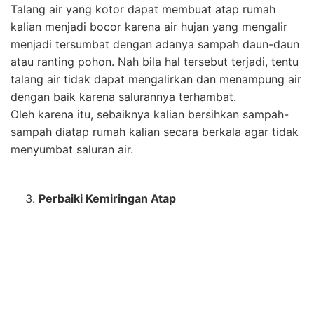
Atap rumah dibuat miring agar aliran air hujan dapat
mengalir dengan lancar ke bawah. Kemiringan atap
merupakan salah satu faktor yang dapat menyebabkan
bocornya atap rumahmu. Jika atap rumah kalian agak
datar dan landau dapat menyebabkan lambatnya aliran
air hujan dan mampu mengenai beton sehingga
membuat kebocoran atap.
Oleh karena itu perhatikan kemiringan atap rumah
kalian, biasanya kemiringan atap berkisar antara 30 –
40 derajat dan kurangi sambungan atap karena hal
tersebut berpotensi menyebabkan kebocoran.
Buat Ventilasi Udara Yang Cukup