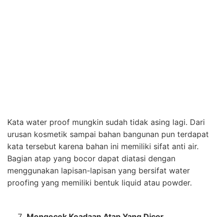
Pada zaman ini banyak orang mengecor atap rumah
atau tembok, tidak jarang bagian tersebut mengalami
keretakan. Nah keretakan tersebut disebabkan karena
komposisi bahan campuran saat pengecoran tidak
tepat. Sehingga membuat atap rumah menjadi lembab
saat musim hujan dan lama-kelamaan akan
mengakibatkan kebocoran
Oleh karena itu, sebaiknya kalian memerhatikan
komposisi bahan campuran bagian atap rumah saat