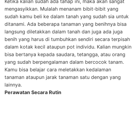
Tidak samai di tahap menanam saja, ketika taman
sudah berhasil dibangun maka perlu perawatan juga.
Agar tanaman bisa kuat dan sehat maka kamu harus
rutin merawat. Lakukan pemeliharaan harian seperti
menyiram, membasmi hama, membersihkan rumput-
rumput liar, dan mempupuk sesuai dengan takaran.
Gimanah nih, sudah ada bayangan untuk membangun
taman seperti apa? Pastikan kalian mengikuti tahapan-
tahapan diatas ya.. untuk memangun taman yang
super cantik maka dibutuhkan proses gengss. Nah
untuk kalian yang ingin membangun taman impian
namun tidak punya waktu alias super sibuk, bisa nih
pakek jasa tukangmalang.com untuk membantu
mewujudkan impian kamu.
tukangmalang.com
“TUKANG DATANG KELUARGA TENANG..”