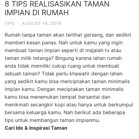
Sebelum membuat taman pastikan kamu sudah
mencari ide maupun refrensi konsep taman yang
sesuai dengan impianmu. Selain itu kamu juga harus
menentukan jenis tanaman apa yang ingin kamu
jadikan taman, bisa berbentuk kebun sayuran, tumbuh-
tumbuhan berisi bumbu dapur, atau tanaman bunga
hias yang cantik. Jika
sudah menemukan ide yang kamu inginkan sebaiknya
kamu memulai dengan skala yang kecil untuk
meminimalisir kegagalan terlebih dahulu, kemudian jika
sudah terlihat berhasil kamu bisa menambah tanaman