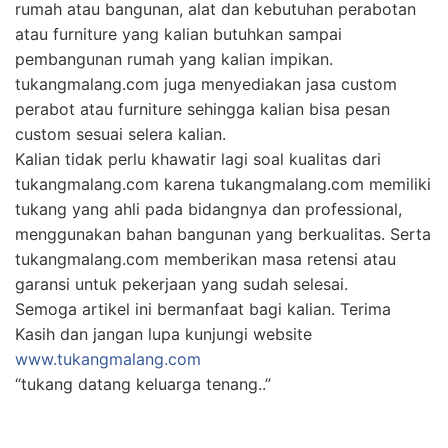
memberi kesan panas. Nah untuk kamu yang ingin
membuat taman impian seperti di majalah tv atau
taman milik tetanga? Bingung karena lahan rumah
anda tidak memiliki cukup ruang untuk membuat
sebuah taman? Tidak perlu khawatir dengan lahan
yang sedikit kamu bisa menciptakan taman minimalis
impian kamu. Dengan meciptakan taman minimalis
kamu bisa menemukan tempat bersantai dan
menikmati secangkir kopi atau hanya untuk berkumpul
bersama keluarga kamu. Nah berikut ada beberapa
tips untuk membangun taman impianmu.
Cari Ide & Inspirasi Taman