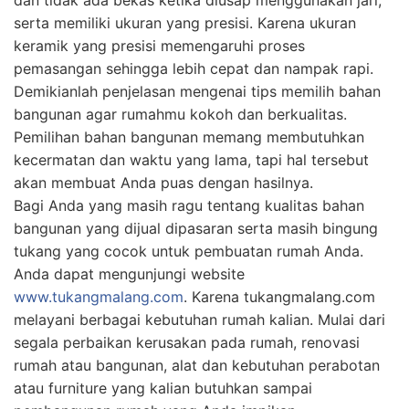
Anda dapat mengunjungi website
www.tukangmalang.com
. Karena tukangmalang.com
melayani berbagai kebutuhan rumah kalian. Mulai dari
segala perbaikan kerusakan pada rumah, renovasi
rumah atau bangunan, alat dan kebutuhan perabotan
atau furniture yang kalian butuhkan sampai
pembangunan rumah yang Anda impikan.
tukangmalang.com juga menyediakan jasa custom
perabot atau furniture sehingga kalian bisa pesan
custom sesuai selera kalian.
Kalian tidak perlu khawatir lagi soal kualitas dari
tukangmalang.com karena tukangmalang.com memiliki
tukang yang ahli pada bidangnya dan professional,
menggunakan bahan bangunan yang berkualitas.
Serta tukangmalang.com memberikan masa retensi
atau garansi untuk pekerjaan yang sudah selesai.
Semoga artikel ini bermanfaat bagi kalian. Terima
Kasih dan jangan lupa kunjungi website