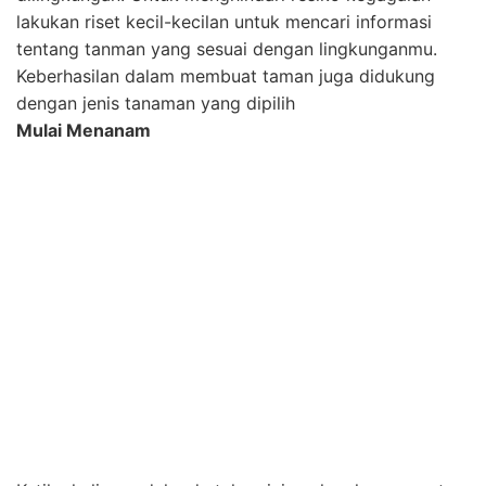
benih yang harus di tumbuhkan sendiri secara terpisah
dalam kotak kecil ataupun pot individu. Kalian mungkin
bisa bertanya kepada saudara, tetangga, atau orang
yang sudah berpengalaman dalam bercocok tanam.
Kamu bisa belajar cara meletakkan kedalaman
tanaman ataupun jarak tanaman satu dengan yang
lainnya.
Perawatan Secara Rutin